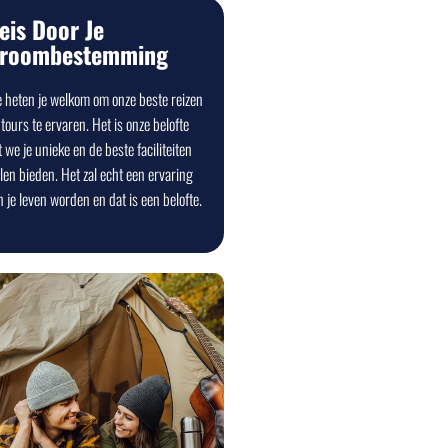
eis Door Je
roombestemming
 heten je welkom om onze beste reizen
tours te ervaren. Het is onze belofte
 we je unieke en de beste faciliteiten
llen bieden. Het zal echt een ervaring
 je leven worden en dat is een belofte.