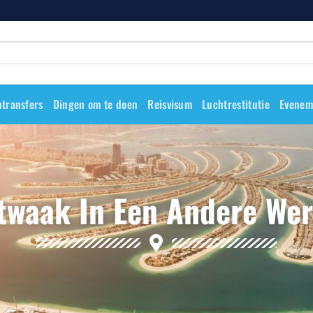
transfers
Dingen om te doen
Reisvisum
Luchtrestitutie
Evenem
twaak In Een Andere Wer