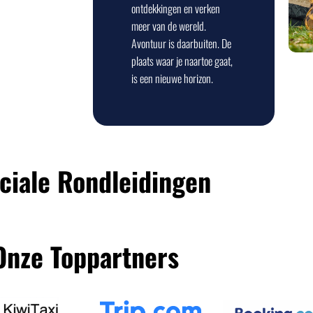
ontdekkingen en verken
meer van de wereld.
Avontuur is daarbuiten. De
plaats waar je naartoe gaat,
is een nieuwe horizon.
ciale Rondleidingen
Onze Toppartners