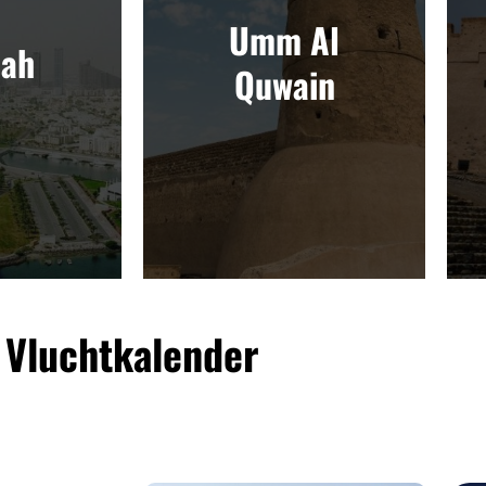
Umm Al
jah
Quwain
Vluchtkalender