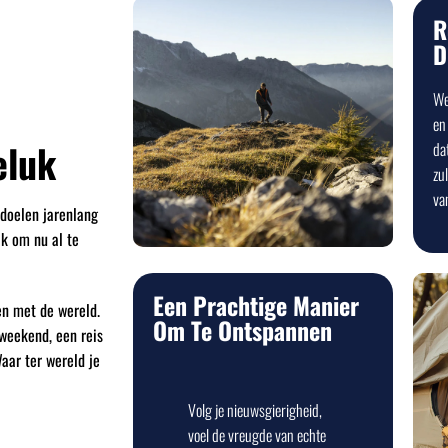
R
D
We
en 
eluk
dat
zu
van
sdoelen jarenlang
ik om nu al te
Een Prachtige Manier
en met de wereld.
Om Te Ontspannen
 weekend, een reis
aar ter wereld je
Volg je nieuwsgierigheid,
voel de vreugde van echte