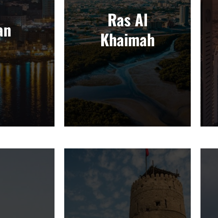
Ras Al
an
Khaimah