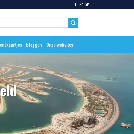
Assign a menu in Theme Options > Menus
-
-
entkaartjes
Bloggen
Onze websites
eld